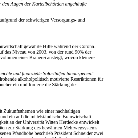
r den Augen der Kartellbehörden angehäufte
b aufgrund der schwierigen Versorgungs- und
 Brauwirtschaft gewährte Hilfe während der Corona-
auf das Niveau von 2003, von der rund 90% der
ßvolumen einer Brauerei ansteigt, wovon kleinere
chte und finanzielle Soforthilfen hinausgehen
.“
rohende alkoholpolitisch motivierte Restriktionen für
ucher ein und forderte die Stärkung des
mit Zukunftsthemen wie einer nachhaltigen
d ein auf die mittelständische Brauwirtschaft
keit an der Universität Witten Herdecke entwickelt
itäten zur Stärkung des bewährten Mehrwegsystems
senen Pfandhöhe beschrieb Präsident Schneider zwei