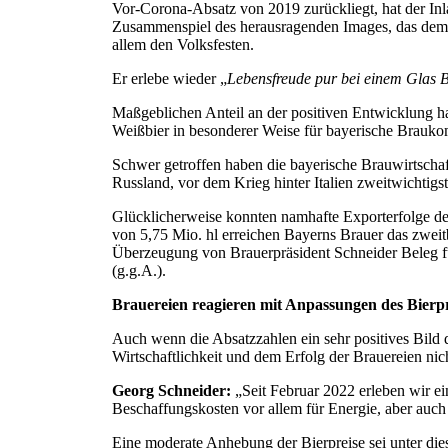
Vor-Corona-Absatz von 2019 zurückliegt, hat der Inl
Zusammenspiel des herausragenden Images, das dem 
allem den Volksfesten.
Er erlebe wieder „
Lebensfreude pur bei einem Glas B
Maßgeblichen Anteil an der positiven Entwicklung h
Weißbier in besonderer Weise für bayerische Brauko
Schwer getroffen haben die bayerische Brauwirtschaf
Russland, vor dem Krieg hinter Italien zweitwichtig
Glücklicherweise konnten namhafte Exporterfolge de
von 5,75 Mio. hl erreichen Bayerns Brauer das zweit
Überzeugung von Brauerpräsident Schneider Beleg fü
(g.g.A.).
Brauereien reagieren mit Anpassungen des Bierpr
Auch wenn die Absatzzahlen ein sehr positives Bild 
Wirtschaftlichkeit und dem Erfolg der Brauereien nic
Georg Schneider:
„Seit Februar 2022 erleben wir ei
Beschaffungskosten vor allem für Energie, aber auch
Eine moderate Anhebung der Bierpreise sei unter dies