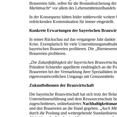
Brauereien falle, selbst für die Bestandssicherung d
Marktmacht
“ vor allem des Lebensmitteinzelhandels
In der Konsequenz hätten leider mittlerweile weiter
erdrückenden Kostensituation für immer eingestellt.
Konkrete Erwartungen der bayerischen Brauwirt
In seiner Rückschau auf das vergangene Jahr dankte
Krise. Exemplarisch für viele Unterstützungsmaßnah
bayerischen Brauereien profitieren. Die „Biersteuerm
Brauereien profitieren.
„
Die Zukunftsfähigkeit der bayerischen Brauwirtsch
Präsident Schneider appellierte eindringlich an die 
Brauereien bei der Vermarktung ihrer Spezialitäten 
eigenverantwortlichen Umgangs mit Genussmitteln.
Zukunftsthemen der Brauwirtschaft
Die bayerische Brauwirtschaft hat sich trotz der Bel
Unternehmensführung und dem Ressourcenschutz besch
zugeschnittenes, onlinebasiertes
Nachhaltigkeitsma
und den Brauereien an die Hand gegeben. „
Auch Mit
durch die Poolung und weitergehende Standardisier