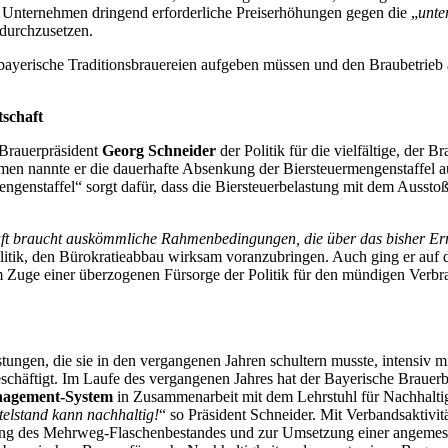
er Unternehmen dringend erforderliche Preiserhöhungen gegen die „
unte
 durchzusetzen.
e bayerische Traditionsbrauereien aufgeben müssen und den Braubetrie
schaft
 Brauerpräsident
Georg Schneider
der Politik für die vielfältige, der
men nannte er die dauerhafte Absenkung der Biersteuermengenstaffel 
engenstaffel“ sorgt dafür, dass die Biersteuerbelastung mit dem Aussto
aft braucht auskömmliche Rahmenbedingungen, die über das bisher Errei
Politik, den Bürokratieabbau wirksam voranzubringen. Auch ging er auf d
im Zuge einer überzogenen Fürsorge der Politik für den mündigen Verbra
astungen, die sie in den vergangenen Jahren schultern musste, intensiv 
äftigt. Im Laufe des vergangenen Jahres hat der Bayerische Brauerbun
nagement-System
in Zusammenarbeit mit dem Lehrstuhl für Nachhaltig
telstand kann nachhaltig!
“ so Präsident Schneider. Mit Verbandsaktiv
ung des Mehrweg-Flaschenbestandes und zur Umsetzung einer angemes