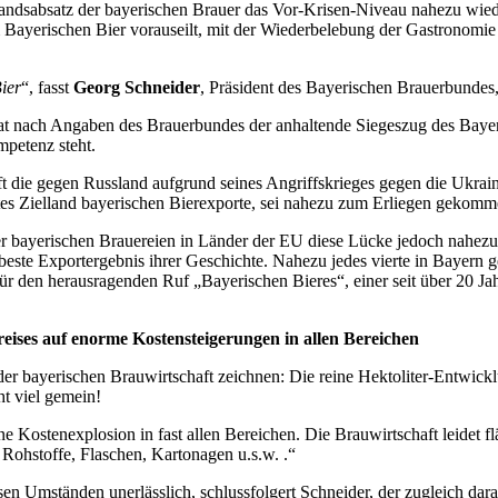
andsabsatz der bayerischen Brauer das Vor-Krisen-Niveau nahezu wiede
Bayerischen Bier vorauseilt, mit der Wiederbelebung der Gastronomie
ier
“, fasst
Georg Schneider
, Präsident des Bayerischen Brauerbundes
at nach Angaben des Brauerbundes der anhaltende Siegeszug des Baye
mpetenz steht.
t die gegen Russland aufgrund seines Angriffskrieges gegen die Ukrai
stes Zielland bayerischen Bierexporte, sei nahezu zum Erliegen gekomm
r bayerischen Brauereien in Länder der EU diese Lücke jedoch nahezu
beste Exportergebnis ihrer Geschichte. Nahezu jedes vierte in Bayern 
r den herausragenden Ruf „Bayerischen Bieres“, einer seit über 20 J
eises auf enorme Kostensteigerungen in allen Bereichen
der bayerischen Brauwirtschaft zeichnen: Die reine Hektoliter-Entwic
ht viel gemein!
ne Kostenexplosion in fast allen Bereichen. Die Brauwirtschaft leidet 
 Rohstoffe, Flaschen, Kartonagen u.s.w. .“
en Umständen unerlässlich, schlussfolgert Schneider, der zugleich dara