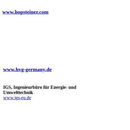
Simon H. Steiner, Hopfen, GmbH
www.hopsteiner.com
HVG Hopfenverwertungsgenossenschaft e.G.
www.hvg-germany.de
IGS, Ingenieurbüro für Energie- und
Umwelttechnik
www.igs-eu.de
Industrie-Handel-Gewerbe – Versicherungsmakler
GmbH & Co. KG,