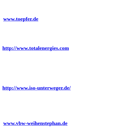
Töpfer Kulmbach GmbH
www.toepfer.de
Total Energies
http://www.totalenergies.com
Unterweger Isolierungen GmbH
http://www.iso-unterweger.de/
VBW Weihenstephan
www.vbw-weihenstephan.de