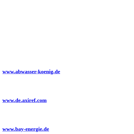
Abwasser König
Ingenieurbüro für betriebliches Abwasser
www.abwasser-koenig.de
Axima Refrigeration GmbH
www.de.axiref.com
Bayerische Energietechnik GmbH
www.bay-energie.de