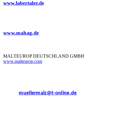
www.labertaler.de
MAHAG GmbH
www.mahag.de
MALTEUROP DEUTSCHLAND GMBH
www.malteurop.com
Malzfabrik Albert Müller GmbH & Co.
eMail:
muellermalz@t-online.de
Mälzerei Gebr. Steinbach GmbH