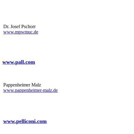
Tel.: +49 9131 89590
Fax: +49 9131 895922
Dr. Josef Pschorr
www.mpwmuc.de
PALL
www.pall.com
Pappenheimer Malz
www.pappenheimer-malz.de
Pelliconi Deutschland GmbH
www.pelliconi.com