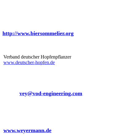
Verband der Diplom Biersommeliers
http://www.biersommelier.org
Verband deutscher Hopfenpflanzer
www.deutscher-hopfen.de
vey - Ingenieurleistungen für Getränke und
Nahrungsmittelbetriebe
eMail:
vey@vod-engineering.com
Weyermann Malzfabrik
www.weyermann.de