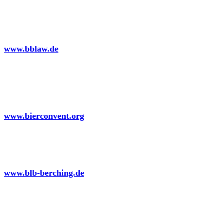
BEITEN BURKHARDT Rechtsanwaltsgesellschaft
mbH
www.bblaw.de
BierConvent International
www.bierconvent.org
BLB GmbH
Brau-Labor & Beratung
www.blb-berching.de