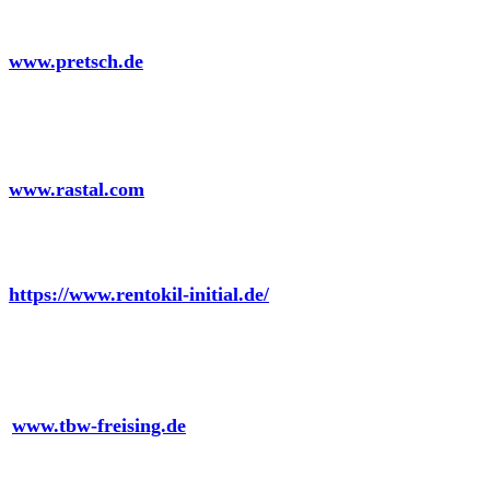
Pretsch von Lerchenhorst GmbH
www.pretsch.de
RASTAL GmbH & Co. KG
www.rastal.com
Rentokil Initial GmbH & Co. KG
https://www.rentokil-initial.de/
Technisches Büro Weihenstephan
www.tbw-freising.de