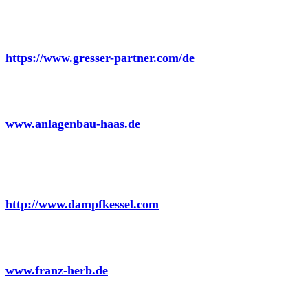
August Gresser & Partner KG
https://www.gresser-partner.com/de
Haas Kälteanlagen GmbH Chieming
www.anlagenbau-haas.de
Georg Hagelschuer GmbH & Co KG
http://www.dampfkessel.com
Franz Herb GmbH
www.franz-herb.de