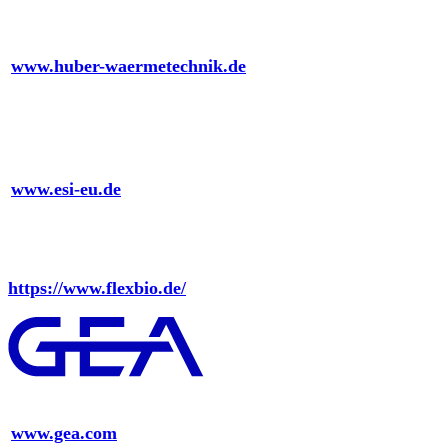
Ernst Huber Wärmetechnik GmbH
www.huber-waermetechnik.de
ESI GmbH – Energiesparende Investitionen
www.esi-eu.de
Flexbio Technologie GmbH
https://www.flexbio.de/
GEA Group AG
www.gea.com