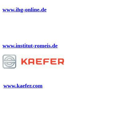
Versicherungsstelle des Bayerischen Brauerbundes
www.ihg-online.de
Institut Romeis Bad Kissingen GmbH
www.institut-romeis.de
KAEFER Isoliertechnik GmbH & Co. KG
www.kaefer.com
LABERTALER Heil-und Mineralquellen