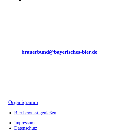
Hausadresse:
Oskar-von-Miller-Ring 1
80333 München
Tel. (0 89) 28 66 04-0
Fax (0 89) 28 66 04-99
E-Mail:
brauerbund@bayerisches-bier.de
Presseanfragen:
Walter König
koenig@bayerisches-bier.de
Kontaktpersonen
in der Geschäftsstelle:
Organigramm
Bier bewusst genießen
Impressum
Datenschutz