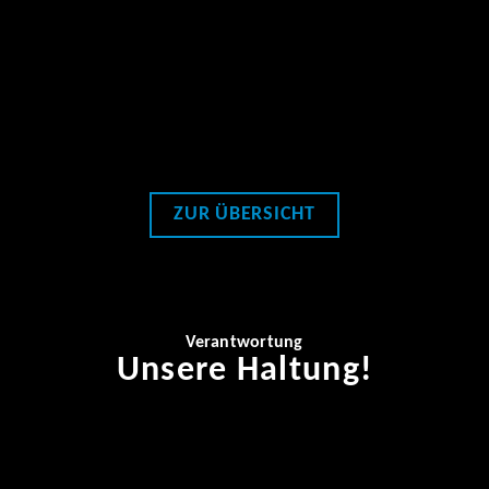
Gute Freunde - starke Partner
Eine Reihe von Unternehmen unterstützen den
Bayerischen Brauerbund bei seiner Arbeit zum Wohle
des bayerischen Braugewerbes.
ZUR ÜBERSICHT
Verantwortung
Unsere Haltung!