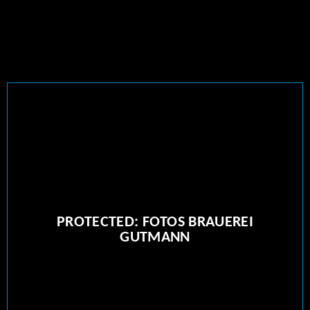
Der Bayerische Brauerbund e. V. stellt hier
hochauflösende Fotos und Videos zu den Themen
Bier, Biergenuss und -produktion zur Verfügung
PROTECTED: FOTOS BRAUEREI
GUTMANN