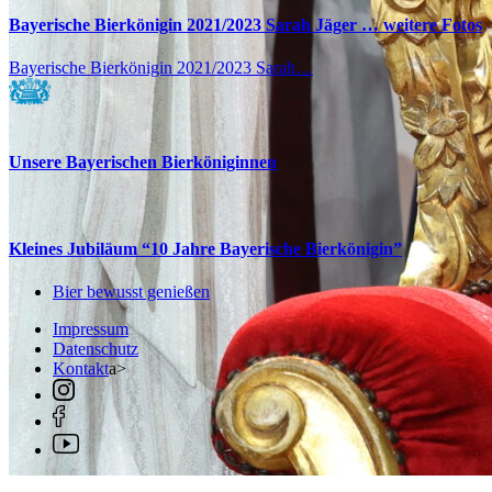
Bayerische Bierkönigin 2021/2023 Sarah Jäger … weitere Fotos
Bayerische Bierkönigin 2021/2023 Sarah…
Unsere Bayerischen Bierköniginnen
Kleines Jubiläum “10 Jahre Bayerische Bierkönigin”
Bier bewusst genießen
Impressum
Datenschutz
Kontakt
a>