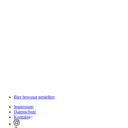
Heimenkirch
Wirth, Pater Lukas OSB
Benediktinerabtei zum Hl. Kreuz, Scheyern
Wörner, Georg
Kaiserdom-Specialitäten GmbH Bamberg
Wrede, Katalin Fürstin von
Fürst von Wrede GmbH & Co. Unternehmens-
KG, Ellingen
Zötler, Niklas
Privat-Brauerei Zötler GmbH, Rettenberg
Bier bewusst genießen
Impressum
Datenschutz
Kontakt
a>