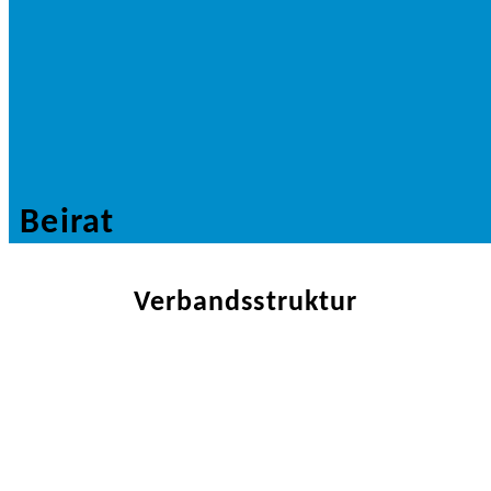
Beirat
Verbandsstruktur
Bräger, Roland
Schlossbrauerei Maxlrain GmbH & Co. KG,
Tuntenhausen
Brombach, Werner
Privatbrauerei Erdinger Weißbräu Werner
Brombach GmbH, Erding