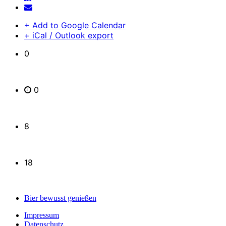
+ Add to Google Calendar
+ iCal / Outlook export
0
days
0
hours
8
minutes
18
seconds
Bier bewusst genießen
Impressum
Datenschutz