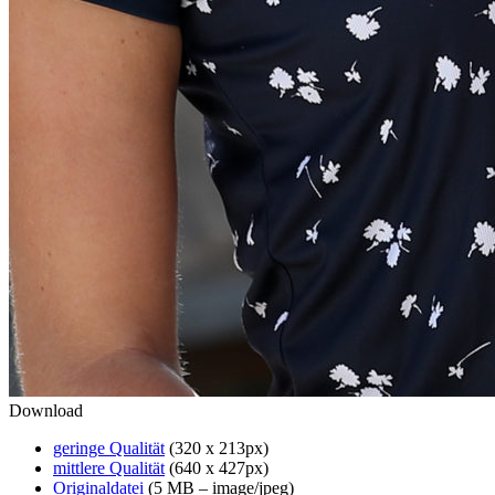
Download
geringe Qualität
(320 x 213px)
mittlere Qualität
(640 x 427px)
Originaldatei
(5 MB – image/jpeg)