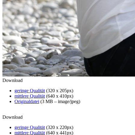
Download
geringe Qualität
(320 x 205px)
mittlere Qualität
(640 x 410px)
Originaldatei
(3 MB – image/jpeg)
Download
geringe Qualität
(320 x 220px)
mittlere Qualität
(640 x 441px)